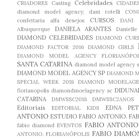
Celebridades
CRIADORES
Casting
CIDADE
diamond model agency; dani rotelli
CON
CURSOS
confeitaria alfa desejos
DANI 
DANIELA ARANTES
Albuquerque
Daniell
DIAMOND CELEBRIDADES
DIAMOND CUR
DIAMOND FACTOR 2016
DIAMOND GIRLS
DIAMOND MODEL AGENCY FLORIANÓPOL
SANTA CATARINA
diamond model agency 
DIAMOND MODEL AGENCY SP
DIAMOND M
SPECIAL WEEK 2018
DIAMOND MODELAGE
DIDUNA
florianopolis
diamondmoelagency sc
CATARINA
DMWSSC2018
DMWSSC2ANOS
Editoriais
EDNA PET
EDITORIAL KIDS
ANTONIO
ESTUDIO FABIO ANTONIO. F
FABIO ANTONIO
fabio diamond
EVENTOS
FABIO DIAMO
ANTONIO. FLORIANÓPOLIS