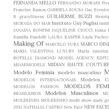
FERNANDA MELLO
FERNANDO MORAES
Fiv
Francine Ramos
GABRIELA SOUSA
Gac Evento
GUILHERME BUZZI
B
grazyfitness
Henri
Instituto Guy Puglisi
MORADA DO MAR
inst
JANAINA BONFIM
JAQUELINE CIOCCI
Joana 
Kamilla Pandolfi
LAURA KASPER
Layla Pachec
Making Of
MARCO DIN
MARCELO YURA
MARIA VALENTINA LUXURY
Marla Amorim
ROTELLI; DIAMOND MODEL AGENCY; EDITO
MIDIAN HAUTE COUTUR
MIAMIMODELS
Modelo Feminia
modelo masculino
Modelos Co
MODELOS INTERNACIONAIS
MODELOS FEMI
MODELOS FASHION
Modelos Masculinos
BRASILEIROS
MO
MOLEKINHA
MOLEKINHO
multi show
nady go
NEW FACE
2015
NATHALIA CASTRO
New Face