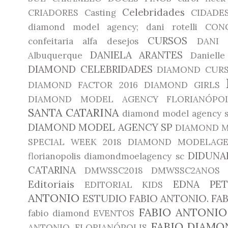
Celebridades
CRIADORES
Casting
CIDADE
diamond model agency; dani rotelli
CON
CURSOS
confeitaria alfa desejos
DANI 
DANIELA ARANTES
Albuquerque
Daniell
DIAMOND CELEBRIDADES
DIAMOND CUR
DIAMOND FACTOR 2016
DIAMOND GIRLS
DIAMOND MODEL AGENCY FLORIANÓPOL
SANTA CATARINA
diamond model agency 
DIAMOND MODEL AGENCY SP
DIAMOND M
SPECIAL WEEK 2018
DIAMOND MODELAGE
DIDUNA
florianopolis
diamondmoelagency sc
CATARINA
DMWSSC2018
DMWSSC2ANOS
Editoriais
EDNA PET
EDITORIAL KIDS
ANTONIO
ESTUDIO FABIO ANTONIO. F
FABIO ANTONIO
fabio diamond
EVENTOS
FABIO DIAMO
ANTONIO. FLORIANÓPOLIS