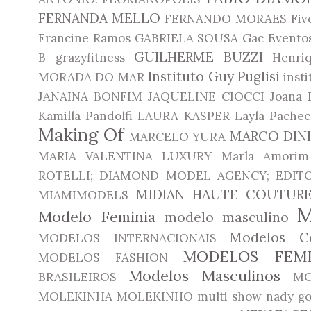
FERNANDA MELLO
FERNANDO MORAES
Fiv
Francine Ramos
GABRIELA SOUSA
Gac Evento
GUILHERME BUZZI
B
grazyfitness
Henri
Instituto Guy Puglisi
MORADA DO MAR
inst
JANAINA BONFIM
JAQUELINE CIOCCI
Joana 
Kamilla Pandolfi
LAURA KASPER
Layla Pachec
Making Of
MARCO DIN
MARCELO YURA
MARIA VALENTINA LUXURY
Marla Amorim
ROTELLI; DIAMOND MODEL AGENCY; EDITO
MIDIAN HAUTE COUTUR
MIAMIMODELS
Modelo Feminia
modelo masculino
Modelos Co
MODELOS INTERNACIONAIS
MODELOS FEMI
MODELOS FASHION
Modelos Masculinos
BRASILEIROS
MO
MOLEKINHA
MOLEKINHO
multi show
nady go