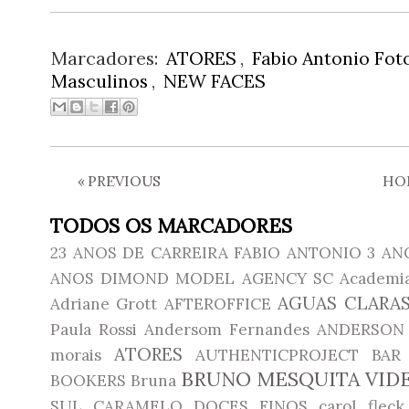
Marcadores:
ATORES
,
Fabio Antonio Fot
Masculinos
,
NEW FACES
«
PREVIOUS
HO
TODOS OS MARCADORES
23 ANOS DE CARREIRA FABIO ANTONIO
3 AN
ANOS DIMOND MODEL AGENCY SC
Academia
AGUAS CLARAS
Adriane Grott
AFTEROFFICE
Paula Rossi
Andersom Fernandes
ANDERSON 
ATORES
morais
AUTHENTICPROJECT
BAR
BRUNO MESQUITA VID
BOOKERS
Bruna
SUL
CARAMELO DOCES FINOS
carol fleck