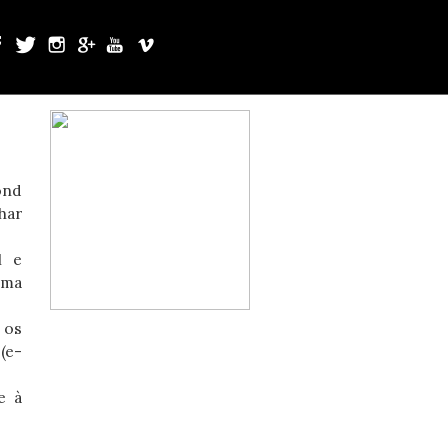
ond
har
l e
uma
 os
(e-
e à