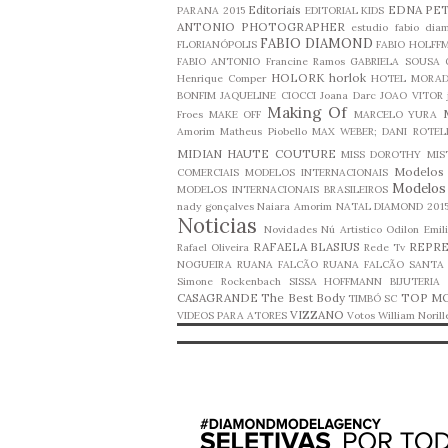
Editoriais
EDNA PE
PARANA 2015
EDITORIAL KIDS
ANTONIO PHOTOGRAPHER
estudio fabio dia
FABIO DIAMOND
FLORIANÓPOLIS
FABIO HOLFF
FABIO ANTONIO
Francine Ramos
GABRIELA SOUSA
HOLORK
horlok
Henrique Comper
HOTEL MORAD
BONFIM
JAQUELINE CIOCCI
Joana Darc
JOAO VITOR
Making Of
Froes
MAKE OFF
MARCELO YURA
Amorim
Matheus Piobello
MAX WEBER; DANI ROTEL
MIDIAN HAUTE COUTURE
MISS DOROTHY
MIS
Modelos 
COMERCIAIS
MODELOS INTERNACIONAIS
Modelos
MODELOS INTERNACIONAIS BRASILEIROS
nady gonçalves
Naiara Amorim
NATAL DIAMOND 201
Noticias
Novidades
Nú Artistico
Odilon Emil
RAFAELA BLASIUS
REPR
Rafael Oliveira
Rede Tv
NOGUEIRA
RUANA FALCÃO
RUANA FALCÃO
SANTA 
Simone Rockenbach
SISSA HOFFMANN BIJUTERIA
CASAGRANDE
The Best Body
TOP M
TIMBÓ SC
VIZZANO
VIDEOS PARA ATORES
Votos
William Norill