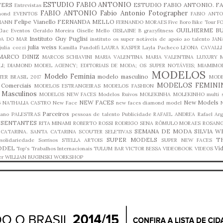
ESTUDIO FABIO ANTONIO
TERS
ESTUDIO FABIO ANTONIO. F
Entrevistas
FABIO ANTONIO
Fabio Antonio Fotographer
mond
EVENTOS
FABIO ANTO
Felipe Vianello
FERNANDA MELLO
MANN
FERNANDO MORAES
Five Boro Bike Tour
F
GUILHERME BU
Gac Eventos
Geraldo Moreira
Giselle Mello
GISLAINE B
grazyfitness
Instituto Guy Puglisi
A DO MAR
instituto os super notáveis de apoio ao talento
JAN
julia weiss
julia cozzi
Kamilla Pandolfi
LAURA KASPER
Layla Pacheco
LEONA CAVALLI
MARCO DINIZ
MARCOS SCHIAVINI
MARIA VALENTINA
MARIA VALENTINA LUXURY
M
LI; DIAMOND MODEL AGENCY; EDITORIAIS DE MODA; OS SUPER NOTÁVEIS;
MIAMIMO
MODELOS
Modelo Feminia
modelo masculino
TER BRASIL 2017
MOD
MODELOS FEMINI
Comerciais
MODELOS ESTRANGEIRAS
MODELOS FASHION
 Masculinos
MODELOS NEW FACES
Modelos Ruivos
MOLEKINHA
MOLEKINHO
multi
NEW FACES
New Models
5
NATHALIA CASTRO
New Face
new faces diamond model
Parceiros
iano
PALESTRAS
pessoas de talento
Publicidade
RAFAEL ANDREA
Rafael Ar
ESENTANTES
RITA MINAMI
ROBERTO ROSSI
RODRIGO SENA
RÔMULO MORAES
ROSAN
SEMANA DE MODA
SILVIA W
CATARINA.
SANTA CATARINA
SCOUTER
SELETIVAS
SUPER MODELS
T
solidariedade
Sorrisos
STELLA ARTOIS
SUPER NEW FACES
ODEL
Ví
Top's
Trabalhos Internacionais
TULUM BAR
VICTOR BESSA
VIDEOBOOK
VIDEOS
er
WILLIAN BUGINSKI
WORKSHOP