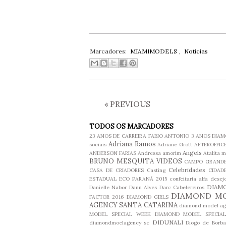
Marcadores:
MIAMIMODELS
,
Noticias
«
PREVIOUS
TODOS OS MARCADORES
23 ANOS DE CARREIRA FABIO ANTONIO
3 ANOS DIA
Adriana Ramos
sociais
Adriane Grott
AFTEROFFIC
Angels
ANDERSON FARIAS
Andressa amorim
Atalita m
BRUNO MESQUITA VIDEOS
CAMPO GRANDE
Celebridades
CASA DE CRIADORES
Casting
CIDAD
ESTADUAL ECO PARANÁ 2015
confeitaria alfa desej
DIAM
Danielle Nabor
Dann Alves
Darc Cabelereiros
DIAMOND M
FACTOR 2016
DIAMOND GIRLS
AGENCY SANTA CATARINA
diamond model ag
MODEL SPECIAL WEEK
DIAMOND MODEL SPECIA
DIDUNALI
diamondmoelagency sc
Diogo de Borba