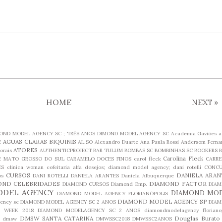
HOME
NEXT
»
MOND MODEL AGENCY SC ; TRÊS ANOS DIMOND MODEL AGENCY SC
Academia Gaviões
a
AGUAS CLARAS BIQUINIS
E
AL.SO
Alexandro Duarte
Ana Paula Rossi
Andersom Ferna
ATORES
orais
AUTHENTICPROJECT
BAR TULUM
BOMBAS SC
BOMBINHAS SC
BOOKERS
B
Carolina Fleck
 MATO GROSSO DO SUL
CARAMELO DOCES FINOS
carol fleck
CARRE
ES
clinica woman
cofeitaria alfa desejos; diamond model agency; dani rotelli
CONC
CURSOS
DANIELA ARAN
os
DANI ROTELLI
DANIELA ARANTES
Daniela Albuquerque
OND CELEBRIDADES
DIAMOND FACTOR
DIAMOND CURSOS
Diamond Emp.
DIA
ODEL AGENCY
DIAMOND MO
DIAMOND MODEL AGENCY FLORIANÓPOLIS
DIAMOND MODEL AGENCY SP
ency sc
DIAMOND MODEL AGENCY SC 2 ANOS
DIA
L WEEK 2018
DIAMOND MODELAGENCY SC 2 ANOS
diamondmodelagency florianop
DMSW SANTA CATARINA
Douglas Burato
dmsw
DMWSSC2018
DMWSSC2ANOS