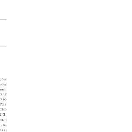
ções
ndes
runa
IRAS
URSO
TES
MOND
DEL
MOND
olis
ECO