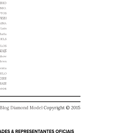
ABIO
NIO.
OTOS
ZZI
AINA
Luis
arla
DELS
ELOS
NAS
 show
News
genta
GELO
EISS
HAIS
deos
Blog Diamond Model
Copyright © 2015