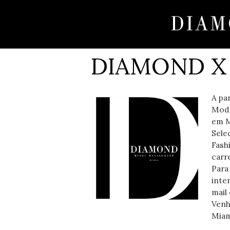
DIAMOND X
A pa
Mode
em M
Sele
Fash
carre
Par
inte
mail 
Venh
Miam