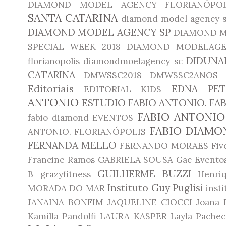
DIAMOND MODEL AGENCY FLORIANÓPOL
SANTA CATARINA
diamond model agency 
DIAMOND MODEL AGENCY SP
DIAMOND M
SPECIAL WEEK 2018
DIAMOND MODELAGE
DIDUNA
florianopolis
diamondmoelagency sc
CATARINA
DMWSSC2018
DMWSSC2ANOS
Editoriais
EDNA PET
EDITORIAL KIDS
ANTONIO
ESTUDIO FABIO ANTONIO. F
FABIO ANTONIO
fabio diamond
EVENTOS
FABIO DIAMO
ANTONIO. FLORIANÓPOLIS
FERNANDA MELLO
FERNANDO MORAES
Fiv
Francine Ramos
GABRIELA SOUSA
Gac Evento
GUILHERME BUZZI
B
grazyfitness
Henri
Instituto Guy Puglisi
MORADA DO MAR
inst
JANAINA BONFIM
JAQUELINE CIOCCI
Joana 
Kamilla Pandolfi
LAURA KASPER
Layla Pachec