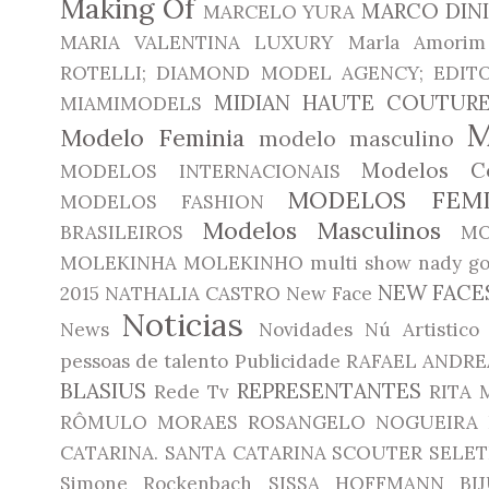
Making Of
MARCO DIN
MARCELO YURA
MARIA VALENTINA LUXURY
Marla Amorim
ROTELLI; DIAMOND MODEL AGENCY; EDITO
MIDIAN HAUTE COUTUR
MIAMIMODELS
Modelo Feminia
modelo masculino
Modelos Co
MODELOS INTERNACIONAIS
MODELOS FEMI
MODELOS FASHION
Modelos Masculinos
BRASILEIROS
MO
MOLEKINHA
MOLEKINHO
multi show
nady go
NEW FACE
2015
NATHALIA CASTRO
New Face
Noticias
News
Novidades
Nú Artistico
pessoas de talento
Publicidade
RAFAEL ANDRE
BLASIUS
REPRESENTANTES
Rede Tv
RITA 
RÔMULO MORAES
ROSANGELO NOGUEIRA
CATARINA.
SANTA CATARINA
SCOUTER
SELET
Simone Rockenbach
SISSA HOFFMANN BIJ