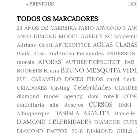
«
PREVIOUS
HO
TODOS OS MARCADORES
23 ANOS DE CARREIRA FABIO ANTONIO
3 AN
ANOS DIMOND MODEL AGENCY SC
Academia
AGUAS CLARAS
Adriane Grott
AFTEROFFICE
Paula Rossi
Andersom Fernandes
ANDERSON 
ATORES
morais
AUTHENTICPROJECT
BAR
BRUNO MESQUITA VID
BOOKERS
Bruna
SUL
CARAMELO DOCES FINOS
carol fleck
Celebridades
CRIADORES
Casting
CIDADE
diamond model agency; dani rotelli
CON
CURSOS
confeitaria alfa desejos
DANI 
DANIELA ARANTES
Albuquerque
Daniell
DIAMOND CELEBRIDADES
DIAMOND CUR
DIAMOND FACTOR 2016
DIAMOND GIRLS