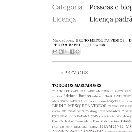
Categoria
Pessoas e blo
Licença
Licença padr
Marcadores:
BRUNO MESQUITA VIDEOS
,
D
PHOTOGRAPHER
,
julia weiss
«
PREVIOUS
TODOS OS MARCADORES
23 ANOS DE CARREIRA FABIO ANTONIO
3 ANOS DIA
Adriana Ramos
sociais
Adriane Grott
AFTEROFFIC
Angels
ANDERSON FARIAS
Andressa amorim
Atalita m
BRUNO MESQUITA VIDEOS
CAMPO GRANDE
Celebridades
CASA DE CRIADORES
Casting
CIDAD
ESTADUAL ECO PARANÁ 2015
confeitaria alfa desej
DIAM
Danielle Nabor
Dann Alves
Darc Cabelereiros
DIAMOND M
FACTOR 2016
DIAMOND GIRLS
AGENCY SANTA CATARINA
diamond model ag