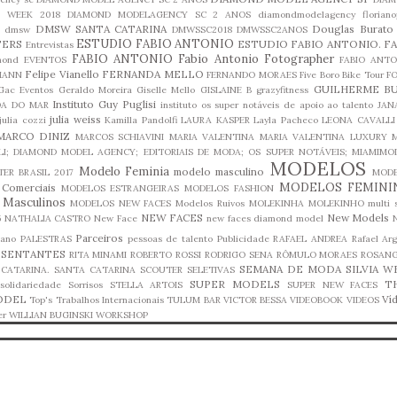
L WEEK 2018
DIAMOND MODELAGENCY SC 2 ANOS
diamondmodelagency florianop
DMSW SANTA CATARINA
Douglas Burato
dmsw
DMWSSC2018
DMWSSC2ANOS
ESTUDIO FABIO ANTONIO
TERS
ESTUDIO FABIO ANTONIO. F
Entrevistas
FABIO ANTONIO
Fabio Antonio Fotographer
mond
EVENTOS
FABIO ANTO
Felipe Vianello
FERNANDA MELLO
MANN
FERNANDO MORAES
Five Boro Bike Tour
F
GUILHERME BU
Gac Eventos
Geraldo Moreira
Giselle Mello
GISLAINE B
grazyfitness
Instituto Guy Puglisi
A DO MAR
instituto os super notáveis de apoio ao talento
JAN
julia weiss
julia cozzi
Kamilla Pandolfi
LAURA KASPER
Layla Pacheco
LEONA CAVALLI
MARCO DINIZ
MARCOS SCHIAVINI
MARIA VALENTINA
MARIA VALENTINA LUXURY
M
LI; DIAMOND MODEL AGENCY; EDITORIAIS DE MODA; OS SUPER NOTÁVEIS;
MIAMIMO
MODELOS
Modelo Feminia
modelo masculino
TER BRASIL 2017
MOD
MODELOS FEMINI
Comerciais
MODELOS ESTRANGEIRAS
MODELOS FASHION
 Masculinos
MODELOS NEW FACES
Modelos Ruivos
MOLEKINHA
MOLEKINHO
multi
NEW FACES
New Models
5
NATHALIA CASTRO
New Face
new faces diamond model
Parceiros
iano
PALESTRAS
pessoas de talento
Publicidade
RAFAEL ANDREA
Rafael Ar
ESENTANTES
RITA MINAMI
ROBERTO ROSSI
RODRIGO SENA
RÔMULO MORAES
ROSAN
SEMANA DE MODA
SILVIA W
CATARINA.
SANTA CATARINA
SCOUTER
SELETIVAS
SUPER MODELS
T
solidariedade
Sorrisos
STELLA ARTOIS
SUPER NEW FACES
ODEL
Ví
Top's
Trabalhos Internacionais
TULUM BAR
VICTOR BESSA
VIDEOBOOK
VIDEOS
er
WILLIAN BUGINSKI
WORKSHOP