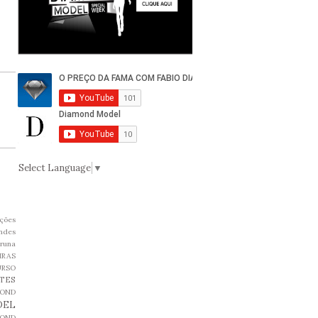
Select Language
▼
ções
ndes
runa
IRAS
URSO
TES
MOND
DEL
MOND