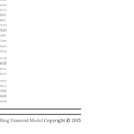
olis
ECO
ABIO
NIO.
OTOS
ZZI
AINA
Luis
arla
DELS
ELOS
NAS
 show
News
genta
GELO
EISS
HAIS
deos
Blog Diamond Model
Copyright © 2015