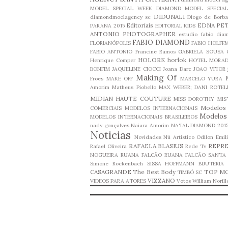
MODEL SPECIAL WEEK
DIAMOND MODEL SPECIA
DIDUNALI
diamondmoelagency sc
Diogo de Borba
Editoriais
EDNA PE
PARANA 2015
EDITORIAL KIDS
ANTONIO PHOTOGRAPHER
estudio fabio dia
FABIO DIAMOND
FLORIANÓPOLIS
FABIO HOLFF
FABIO ANTONIO
Francine Ramos
GABRIELA SOUSA
HOLORK
horlok
Henrique Comper
HOTEL MORAD
BONFIM
JAQUELINE CIOCCI
Joana Darc
JOAO VITOR
Making Of
Froes
MAKE OFF
MARCELO YURA
Amorim
Matheus Piobello
MAX WEBER; DANI ROTEL
MIDIAN HAUTE COUTURE
MISS DOROTHY
MIS
Modelos 
COMERCIAIS
MODELOS INTERNACIONAIS
Modelos
MODELOS INTERNACIONAIS BRASILEIROS
nady gonçalves
Naiara Amorim
NATAL DIAMOND 201
Noticias
Novidades
Nú Artistico
Odilon Emil
RAFAELA BLASIUS
REPR
Rafael Oliveira
Rede Tv
NOGUEIRA
RUANA FALCÃO
RUANA FALCÃO
SANTA 
Simone Rockenbach
SISSA HOFFMANN BIJUTERIA
CASAGRANDE
The Best Body
TOP M
TIMBÓ SC
VIZZANO
VIDEOS PARA ATORES
Votos
William Norill