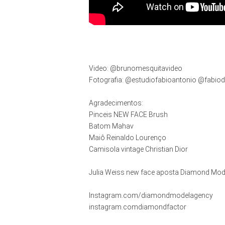
Video: @brunomesquitavideo 

Fotografia: @estudiofabioantonio @fabio
Agradecimentos:

Pinceis NEW FACE Brush

Batom Mahav

Maiô Reinaldo Lourenço

Camisola vintage Christian Dior

Julia Weiss new face aposta Diamond Mode
Instagram.com/diamondmodelagency

instagram.comdiamondfactor