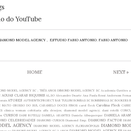
gs
ão do YouTube
IAMOND MODEL AGENCY
,
ESTUDIO FABIO ANTONIO. FABIO ANTONIO
HOME
NEXT
»
MOND MODEL AGENCY SC ; TRÊS ANOS DIMOND MODEL AGENCY SC
Academia Gaviões
a
AGUAS CLARAS BIQUINIS
E
AL.SO
Alexandro Duarte
Ana Paula Rossi
Andersom Ferna
ATORES
orais
AUTHENTICPROJECT
BAR TULUM
BOMBAS SC
BOMBINHAS SC
BOOKERS
B
Carolina Fleck
 MATO GROSSO DO SUL
CARAMELO DOCES FINOS
carol fleck
CARRE
ES
clinica woman
cofeitaria alfa desejos; diamond model agency; dani rotelli
CONC
CURSOS
DANIELA ARAN
os
DANI ROTELLI
DANIELA ARANTES
Daniela Albuquerque
OND CELEBRIDADES
DIAMOND FACTOR
DIAMOND CURSOS
Diamond Emp.
DIA
ODEL AGENCY
DIAMOND MO
DIAMOND MODEL AGENCY FLORIANÓPOLIS
DIAMOND MODEL AGENCY SP
ency sc
DIAMOND MODEL AGENCY SC 2 ANOS
DIA