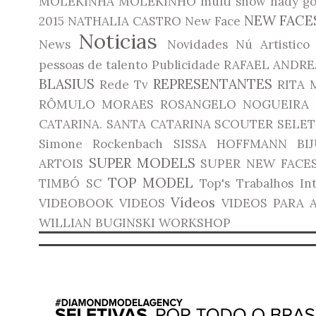
MOLEKINHA
MOLEKINHO
multi show
nady go
NEW FACE
2015
NATHALIA CASTRO
New Face
Noticias
News
Novidades
Nú Artistico
pessoas de talento
Publicidade
RAFAEL ANDRE
BLASIUS
REPRESENTANTES
Rede Tv
RITA 
RÔMULO MORAES
ROSANGELO NOGUEIRA
CATARINA.
SANTA CATARINA
SCOUTER
SELET
Simone Rockenbach
SISSA HOFFMANN BIJ
SUPER MODELS
ARTOIS
SUPER NEW FACE
TOP MODEL
TIMBÓ SC
Top's
Trabalhos In
Vídeos
VIDEOBOOK
VIDEOS
VIDEOS PARA 
WILLIAN BUGINSKI
WORKSHOP