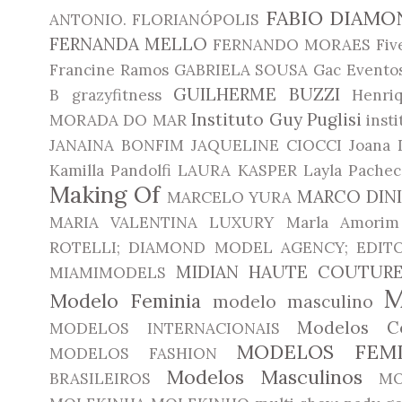
FABIO DIAMO
ANTONIO. FLORIANÓPOLIS
FERNANDA MELLO
FERNANDO MORAES
Fiv
Francine Ramos
GABRIELA SOUSA
Gac Evento
GUILHERME BUZZI
B
grazyfitness
Henri
Instituto Guy Puglisi
MORADA DO MAR
inst
JANAINA BONFIM
JAQUELINE CIOCCI
Joana 
Kamilla Pandolfi
LAURA KASPER
Layla Pachec
Making Of
MARCO DIN
MARCELO YURA
MARIA VALENTINA LUXURY
Marla Amorim
ROTELLI; DIAMOND MODEL AGENCY; EDITO
MIDIAN HAUTE COUTUR
MIAMIMODELS
Modelo Feminia
modelo masculino
Modelos Co
MODELOS INTERNACIONAIS
MODELOS FEMI
MODELOS FASHION
Modelos Masculinos
BRASILEIROS
MO