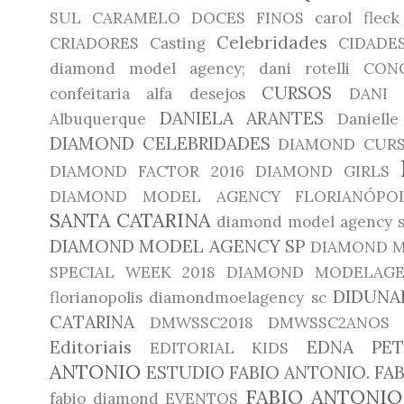
SUL
CARAMELO DOCES FINOS
carol fleck
Celebridades
CRIADORES
Casting
CIDADE
diamond model agency; dani rotelli
CON
CURSOS
confeitaria alfa desejos
DANI 
DANIELA ARANTES
Albuquerque
Daniell
DIAMOND CELEBRIDADES
DIAMOND CUR
DIAMOND FACTOR 2016
DIAMOND GIRLS
DIAMOND MODEL AGENCY FLORIANÓPOL
SANTA CATARINA
diamond model agency 
DIAMOND MODEL AGENCY SP
DIAMOND M
SPECIAL WEEK 2018
DIAMOND MODELAGE
DIDUNA
florianopolis
diamondmoelagency sc
CATARINA
DMWSSC2018
DMWSSC2ANOS
Editoriais
EDNA PET
EDITORIAL KIDS
ANTONIO
ESTUDIO FABIO ANTONIO. F
FABIO ANTONIO
fabio diamond
EVENTOS